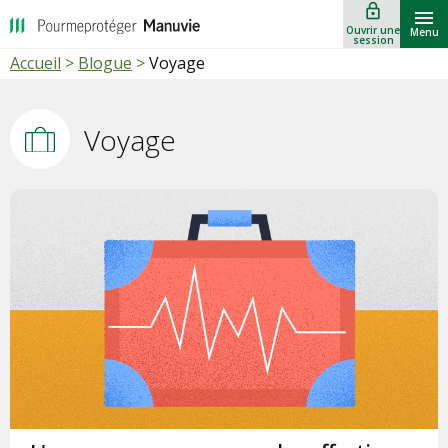
lock_outline
""
Ouvrir une
Menu
session
Accueil
>
Blogue
>
Voyage
Voyage