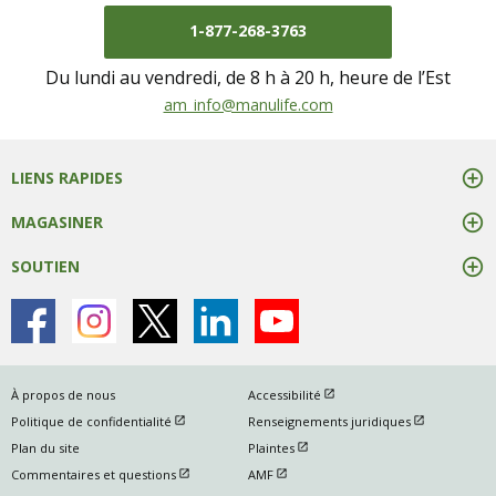
1-877-268-3763
Du lundi au vendredi, de 8 h à 20 h, heure de l’Est
écrivez-nous à
am_info@manulife.com
LIENS RAPIDES
MAGASINER
SOUTIEN
ouvrir dans une nouvelle fen
À propos de nous
Accessibilité
ouvrir dans une nouvelle fenetre
ouvrir dans u
Politique de confidentialité
Renseignements juridiques
ouvrir dans une nouvelle fenetre
Plan du site
Plaintes
ouvrir dans une nouvelle fenetre
ouvrir dans une nouvelle fenetre
Commentaires et questions
AMF