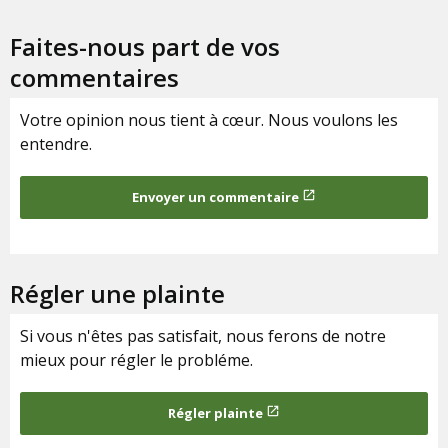
Faites-nous part de vos
commentaires
Votre opinion nous tient à cœur. Nous voulons les
entendre.
Envoyer un commentaire
launch
ouvrir dans une no
Régler une plainte
Si vous n'êtes pas satisfait, nous ferons de notre
mieux pour régler le probléme.
Régler plainte
launch
ouvrir dans une nouvelle