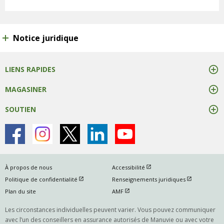
Notice juridique
LIENS RAPIDES
MAGASINER
SOUTIEN
ouvrir dans une nouvelle fen
À propos de nous
Accessibilité
ouvrir dans une nouvelle fenetre
ouvrir dans u
Politique de confidentialité
Renseignements juridiques
ouvrir dans une nouvelle fenetre
Plan du site
AMF
Les circonstances individuelles peuvent varier. Vous pouvez communiquer
avec l’un des conseillers en assurance autorisés de Manuvie ou avec votre