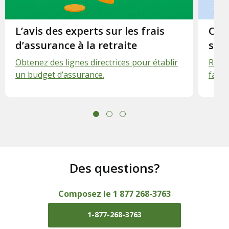
Slide 1.
L’avis des experts sur les frais
Slid
Org
d’assurance à la retraite
san
Obtenez des lignes directrices pour établir
Réorg
un budget d’assurance.
faire
Des questions?
Composez le 1 877 268-3763
1-877-268-3763