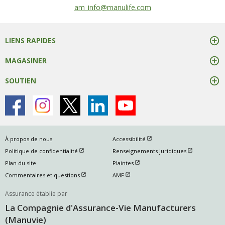
écrivez-nous à
am_info@manulife.com
LIENS RAPIDES
MAGASINER
SOUTIEN
ouvrir dans une nouvelle fen
À propos de nous
Accessibilité
ouvrir dans une nouvelle fenetre
ouvrir dans u
Politique de confidentialité
Renseignements juridiques
ouvrir dans une nouvelle fenetre
Plan du site
Plaintes
ouvrir dans une nouvelle fenetre
ouvrir dans une nouvelle fenetre
Commentaires et questions
AMF
Assurance établie par
La Compagnie d'Assurance-Vie Manufacturers
(Manuvie)