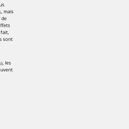
us
s
, mais
 de
ffets
fait,
s sont
da
, les
euvent