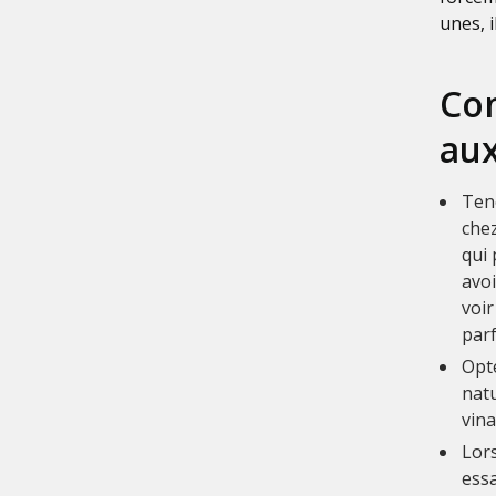
unes, i
Con
au
Tene
chez
qui
avoi
voir
par
Opt
nat
vina
Lors
essa