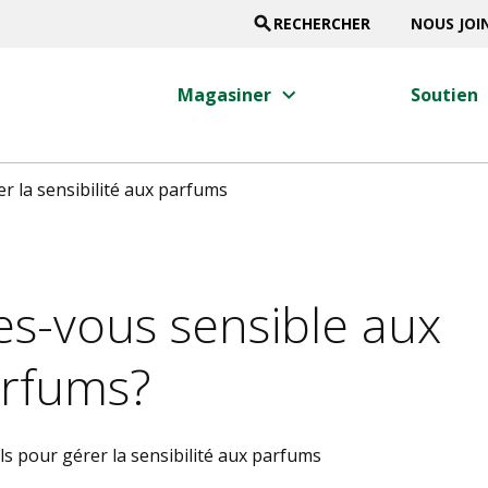
search
RECHERCHER
NOUS JOI
keyboard_arrow_right
keyb
Magasiner
Soutien
r la sensibilité aux parfums
es-vous sensible aux
rfums?
ls pour gérer la sensibilité aux parfums