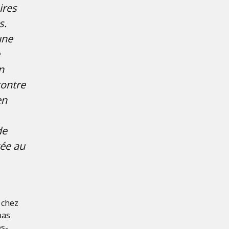
ires
s.
une
n
 contre
en
de
gée au
s chez
pas
es-