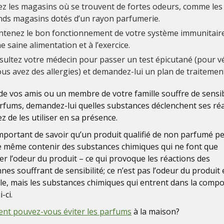
ez les magasins où se trouvent de fortes odeurs, comme les
nds magasins dotés d’un rayon parfumerie.
ntenez le bon fonctionnement de votre système immunitair
e saine alimentation et à l’exercice.
ultez votre médecin pour passer un test épicutané (pour vé
ous avez des allergies) et demandez-lui un plan de traitemen
n de vos amis ou un membre de votre famille souffre de sensib
rfums, demandez-lui quelles substances déclenchent ses ré
ez de les utiliser en sa présence.
 important de savoir qu’un produit qualifié de non parfumé p
e même contenir des substances chimiques qui ne font que
r l’odeur du produit – ce qui provoque les réactions des
nes souffrant de sensibilité; ce n’est pas l’odeur du produit 
lle, mais les substances chimiques qui entrent dans la compo
-ci.
t pouvez-vous éviter les parfums
à la maison?