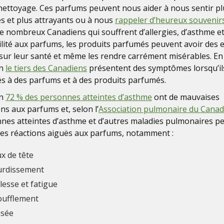
nettoyage. Ces parfums peuvent nous aider à nous sentir pl
s et plus attrayants ou à nous
rappeler d’heureux souvenir
e nombreux Canadiens qui souffrent d’allergies, d’asthme et
ilité aux parfums, les produits parfumés peuvent avoir des e
 sur leur santé et même les rendre carrément misérables. En 
on
le tiers des Canadiens
présentent des symptômes lorsqu’il
s à des parfums et à des produits parfumés.
on
72 % des personnes atteintes d’asthme
ont de mauvaises
ons aux parfums et, selon l’
Association pulmonaire du Cana
nes atteintes d’asthme et d’autres maladies pulmonaires p
des réactions aiguës aux parfums, notamment :
x de tête
urdissement
lesse et fatigue
oufflement
sée