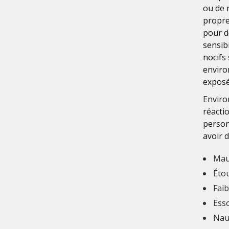
ou de 
propre
pour d
sensib
nocifs
envir
exposé
Envir
réacti
person
avoir 
Mau
Éto
Faib
Ess
Nau