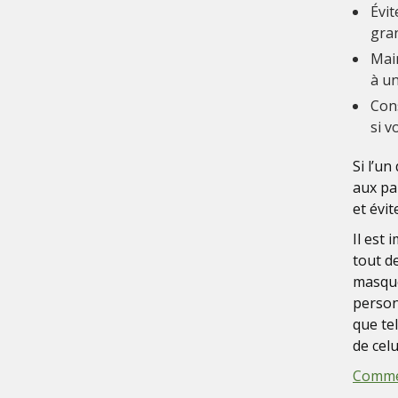
Évit
gra
Mai
à un
Cons
si v
Si l’u
aux pa
et évit
Il est
tout d
masque
person
que te
de celui
Commen