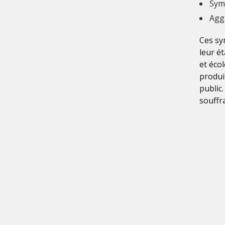
Sym
Agg
Ces sy
leur é
et écol
produi
public
souffr