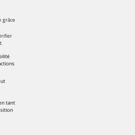
e grâce
rifier
t.
ilité
actions
eut
en tant
sition