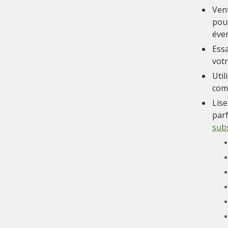
Vent
pouv
éven
Essa
vot
Util
com
Lise
parf
subs