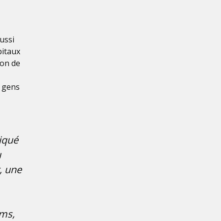
ussi
pitaux
ion de
 gens
tiqué
u
, une
ums,