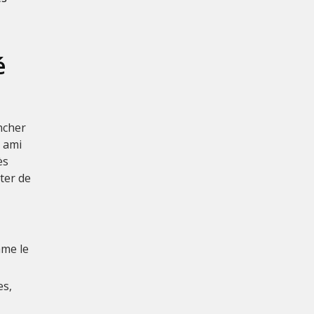
é
ncher
n ami
ès
ter de
mme le
es,